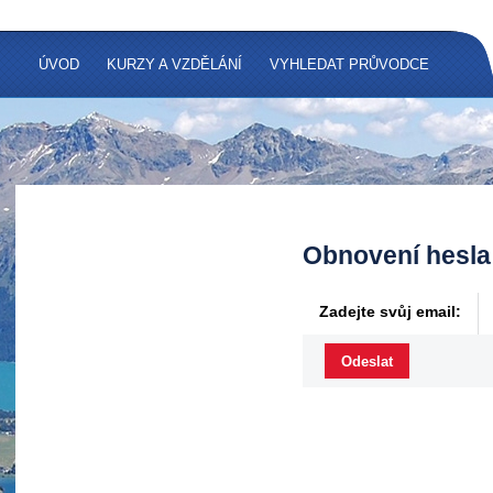
ÚVOD
KURZY A VZDĚLÁNÍ
VYHLEDAT PRŮVODCE
Obnovení hesla
Zadejte svůj email: