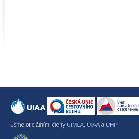
Jsme oficiálními členy
UIMLA
,
UIAA
a
UHP