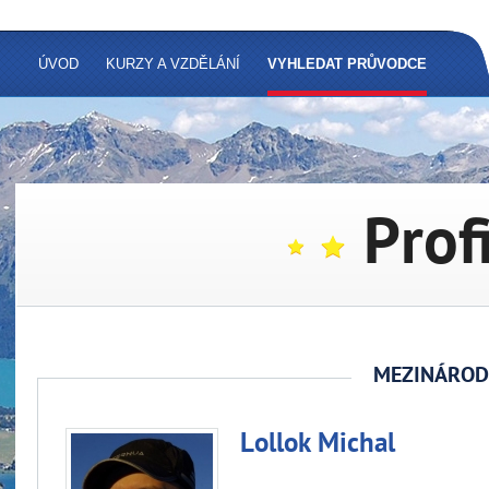
ÚVOD
KURZY A VZDĚLÁNÍ
VYHLEDAT PRŮVODCE
Prof
MEZINÁROD
Lollok Michal