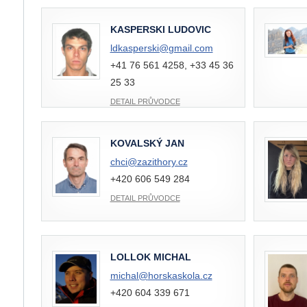
KASPERSKI LUDOVIC
ldkasperski@
gmail.com
+41 76 561 4258, +33 45 36
25 33
DETAIL PRŮVODCE
KOVALSKÝ JAN
chci@
zazithory.cz
+420 606 549 284
DETAIL PRŮVODCE
LOLLOK MICHAL
michal@
horskaskola.cz
+420 604 339 671