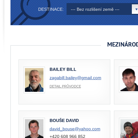
DESTINACE:
--- Bez rozlišení země ---
MEZINÁROD
BAILEY BILL
zagabill.bailey@
gmail.com
DETAIL PRŮVODCE
BOUŠE DAVID
david_bouse@
yahoo.com
+420 608 966 852