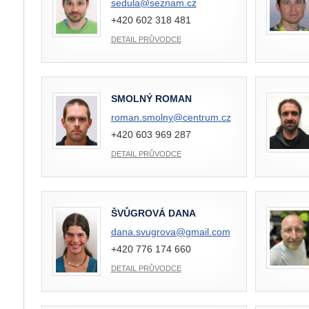
sedula@
seznam.cz
+420 602 318 481
DETAIL PRŮVODCE
SMOLNÝ ROMAN
roman.smolny@
centrum.cz
+420 603 969 287
DETAIL PRŮVODCE
ŠVŮGROVÁ DANA
dana.svugrova@
gmail.com
+420 776 174 660
DETAIL PRŮVODCE