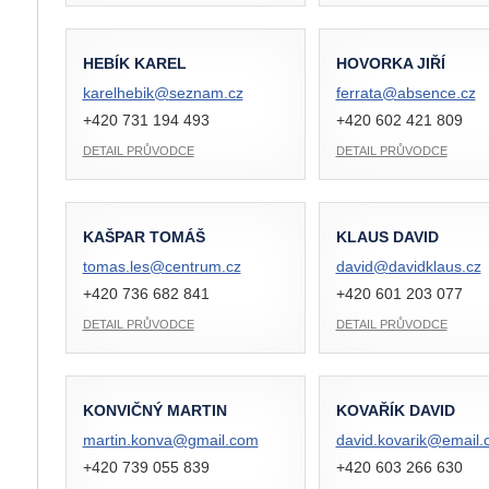
HEBÍK KAREL
HOVORKA JIŘÍ
karelhebik@
seznam.cz
ferrata@
absence.cz
+420 731 194 493
+420 602 421 809
DETAIL PRŮVODCE
DETAIL PRŮVODCE
KAŠPAR TOMÁŠ
KLAUS DAVID
tomas.les@
centrum.cz
david@
davidklaus.cz
+420 736 682 841
+420 601 203 077
DETAIL PRŮVODCE
DETAIL PRŮVODCE
KONVIČNÝ MARTIN
KOVAŘÍK DAVID
martin.konva@
gmail.com
david.kovarik@
email.
+420 739 055 839
+420 603 266 630