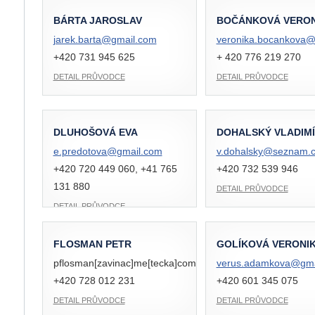
BÁRTA JAROSLAV
BOČÁNKOVÁ VERON
jarek.barta@
gmail.com
veronika.bocankova
+420 731 945 625
+ 420 776 219 270
DETAIL PRŮVODCE
DETAIL PRŮVODCE
DLUHOŠOVÁ EVA
DOHALSKÝ VLADIM
e.predotova@
gmail.com
v.dohalsky@
seznam.c
+420 720 449 060, +41 765
+420 732 539 946
131 880
DETAIL PRŮVODCE
DETAIL PRŮVODCE
FLOSMAN PETR
GOLÍKOVÁ VERONI
pflosman[zavinac]me[tecka]com
verus.adamkova@
gm
+420 728 012 231
+420 601 345 075
DETAIL PRŮVODCE
DETAIL PRŮVODCE