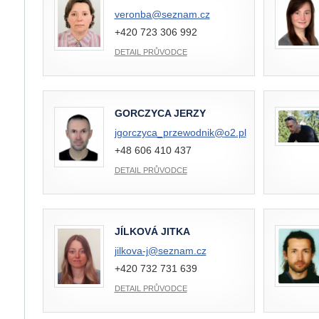
veronba@
seznam.cz
+420 723 306 992
DETAIL PRŮVODCE
GORCZYCA JERZY
jgorczyca_przewodnik@
o2.pl
+48 606 410 437
DETAIL PRŮVODCE
JÍLKOVÁ JITKA
jilkova-j@
seznam.cz
+420 732 731 639
DETAIL PRŮVODCE