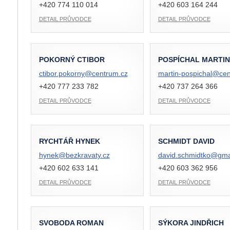
+420 774 110 014
+420 603 164 244
DETAIL PRŮVODCE
DETAIL PRŮVODCE
POKORNÝ CTIBOR
POSPÍCHAL MARTIN
ctibor.pokorny@
centrum.cz
martin-pospichal@
cen
+420 777 233 782
+420 737 264 366
DETAIL PRŮVODCE
DETAIL PRŮVODCE
RYCHTÁŘ HYNEK
SCHMIDT DAVID
hynek@
bezkravaty.cz
david.schmidtko@
gma
+420 602 633 141
+420 603 362 956
DETAIL PRŮVODCE
DETAIL PRŮVODCE
SVOBODA ROMAN
SÝKORA JINDŘICH