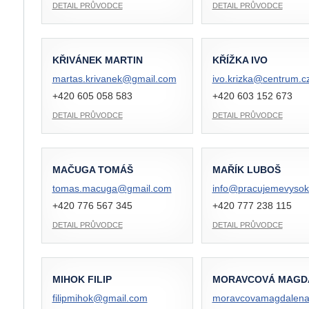
DETAIL PRŮVODCE
DETAIL PRŮVODCE
KŘIVÁNEK MARTIN
KŘÍŽKA IVO
martas.krivanek@
gmail.com
ivo.krizka@
centrum.c
+420 605 058 583
+420 603 152 673
DETAIL PRŮVODCE
DETAIL PRŮVODCE
MAČUGA TOMÁŠ
MAŘÍK LUBOŠ
tomas.macuga@
gmail.com
info@
pracujemevysok
+420 776 567 345
+420 777 238 115
DETAIL PRŮVODCE
DETAIL PRŮVODCE
MIHOK FILIP
MORAVCOVÁ MAGD
filipmihok@
gmail.com
moravcovamagdalen