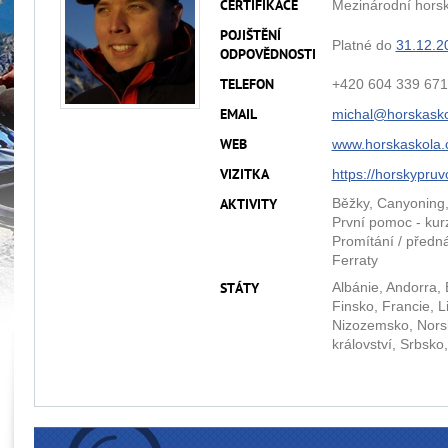
Mezinárodní hors
CERTIFIKACE
POJIŠTĚNÍ
Platné do
31.12.2
ODPOVĚDNOSTI
+420 604 339 671
TELEFON
michal@
horskasko
EMAIL
www.horskaskola.
WEB
https://horskypruv
VIZITKA
Běžky, Canyoning,
AKTIVITY
První pomoc - kurzy
Promítání / předná
Ferraty
Albánie, Andorra,
STÁTY
Finsko, Francie,
Nizozemsko, Norsk
království, Srbsko