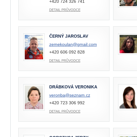
+420 724 326 741
DETAIL PRŮVODCE
ČERNÝ JAROSLAV
zemekoulan@
gmail.com
+420 606 092 828
DETAIL PRŮVODCE
DRÁBKOVÁ VERONIKA
veronba@
seznam.cz
+420 723 306 992
DETAIL PRŮVODCE