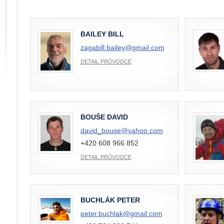
BAILEY BILL
zagabill.bailey@
gmail.com
DETAIL PRŮVODCE
BOUŠE DAVID
david_bouse@
yahoo.com
+420 608 966 852
DETAIL PRŮVODCE
BUCHLÁK PETER
peter.buchlak@
gmail.com