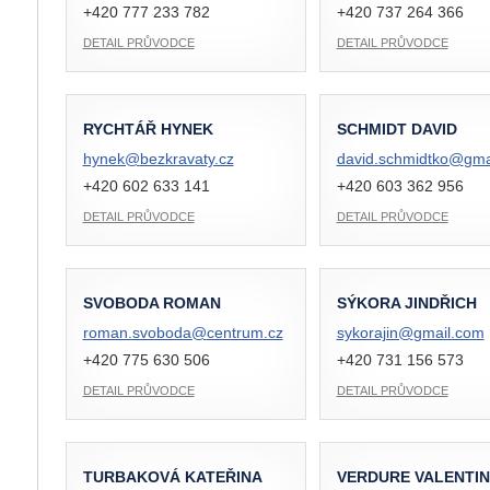
+420 777 233 782
+420 737 264 366
DETAIL PRŮVODCE
DETAIL PRŮVODCE
RYCHTÁŘ HYNEK
SCHMIDT DAVID
hynek@
bezkravaty.cz
david.schmidtko@
gma
+420 602 633 141
+420 603 362 956
DETAIL PRŮVODCE
DETAIL PRŮVODCE
SVOBODA ROMAN
SÝKORA JINDŘICH
roman.svoboda@
centrum.cz
sykorajin@
gmail.com
+420 775 630 506
+420 731 156 573
DETAIL PRŮVODCE
DETAIL PRŮVODCE
TURBAKOVÁ KATEŘINA
VERDURE VALENTIN