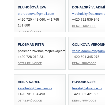
DLUHOŠOVÁ EVA
DOHALSKÝ VLADIM
e.predotova@
gmail.com
v.dohalsky@
seznam.c
+420 720 449 060, +41 765
+420 732 539 946
131 880
DETAIL PRŮVODCE
DETAIL PRŮVODCE
FLOSMAN PETR
GOLÍKOVÁ VERONI
pflosman[zavinac]me[tecka]com
verus.adamkova@
gm
+420 728 012 231
+420 601 345 075
DETAIL PRŮVODCE
DETAIL PRŮVODCE
HEBÍK KAREL
HOVORKA JIŘÍ
karelhebik@
seznam.cz
ferrata@
absence.cz
+420 731 194 493
+420 602 421 809
DETAIL PRŮVODCE
DETAIL PRŮVODCE