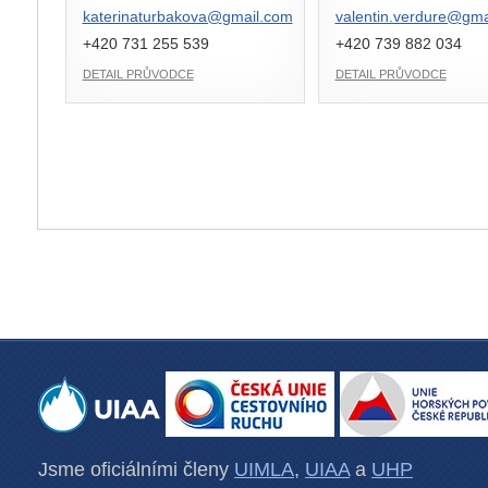
katerinaturbakova@
gmail.com
valentin.verdure@
gma
+420 731 255 539
+420 739 882 034
DETAIL PRŮVODCE
DETAIL PRŮVODCE
Jsme oficiálními členy
UIMLA
,
UIAA
a
UHP