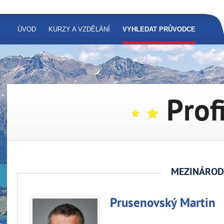
ÚVOD
KURZY A VZDĚLÁNÍ
VYHLEDAT PRŮVODCE
Prof
MEZINÁROD
Prusenovský Martin