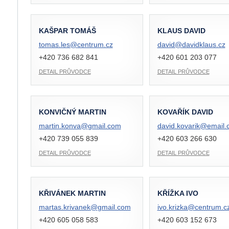
KAŠPAR TOMÁŠ
KLAUS DAVID
tomas.les@
centrum.cz
david@
davidklaus.cz
+420 736 682 841
+420 601 203 077
DETAIL PRŮVODCE
DETAIL PRŮVODCE
KONVIČNÝ MARTIN
KOVAŘÍK DAVID
martin.konva@
gmail.com
david.kovarik@
email.
+420 739 055 839
+420 603 266 630
DETAIL PRŮVODCE
DETAIL PRŮVODCE
KŘIVÁNEK MARTIN
KŘÍŽKA IVO
martas.krivanek@
gmail.com
ivo.krizka@
centrum.c
+420 605 058 583
+420 603 152 673