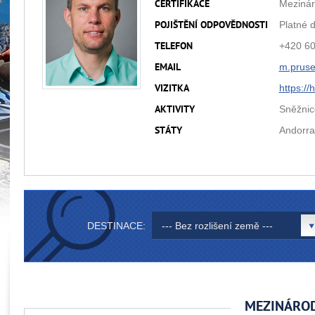
Mezinár
CERTIFIKACE
Platné 
POJIŠTĚNÍ ODPOVĚDNOSTI
+420 60
TELEFON
m.prus
EMAIL
https:/
VIZITKA
Sněžnice
AKTIVITY
Andorra
STÁTY
DESTINACE:
--- Bez rozlišení země ---
MEZINÁROD