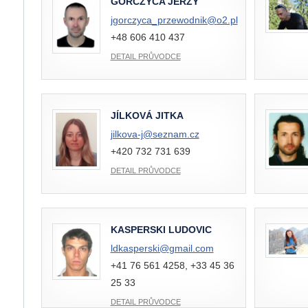
GORCZYCA JERZY
jgorczyca_przewodnik@
o2.pl
+48 606 410 437
DETAIL PRŮVODCE
JÍLKOVÁ JITKA
jilkova-j@
seznam.cz
+420 732 731 639
DETAIL PRŮVODCE
KASPERSKI LUDOVIC
ldkasperski@
gmail.com
+41 76 561 4258, +33 45 36
25 33
DETAIL PRŮVODCE