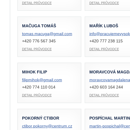
DETAIL PRŮVODCE
DETAIL PRŮVODCE
MAČUGA TOMÁŠ
MAŘÍK LUBOŠ
tomas.macuga@
gmail.com
info@
pracujemevysok
+420 776 567 345
+420 777 238 115
DETAIL PRŮVODCE
DETAIL PRŮVODCE
MIHOK FILIP
MORAVCOVÁ MAGD
filipmihok@
gmail.com
moravcovamagdalen
+420 774 110 014
+420 603 164 244
DETAIL PRŮVODCE
DETAIL PRŮVODCE
POKORNÝ CTIBOR
POSPÍCHAL MARTIN
ctibor.pokorny@
centrum.cz
martin-pospichal@
cen