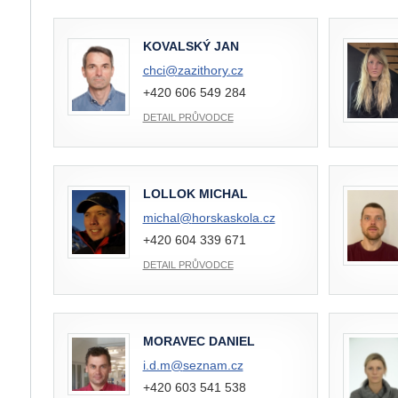
KOVALSKÝ JAN
chci@
zazithory.cz
+420 606 549 284
DETAIL PRŮVODCE
LOLLOK MICHAL
michal@
horskaskola.cz
+420 604 339 671
DETAIL PRŮVODCE
MORAVEC DANIEL
i.d.m@
seznam.cz
+420 603 541 538