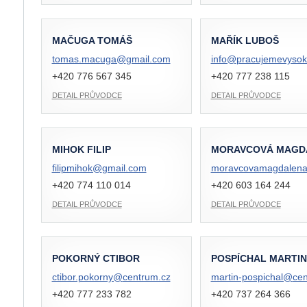
MAČUGA TOMÁŠ
MAŘÍK LUBOŠ
tomas.macuga@
gmail.com
info@
pracujemevysok
+420 776 567 345
+420 777 238 115
DETAIL PRŮVODCE
DETAIL PRŮVODCE
MIHOK FILIP
MORAVCOVÁ MAGD
filipmihok@
gmail.com
moravcovamagdalen
+420 774 110 014
+420 603 164 244
DETAIL PRŮVODCE
DETAIL PRŮVODCE
POKORNÝ CTIBOR
POSPÍCHAL MARTIN
ctibor.pokorny@
centrum.cz
martin-pospichal@
cen
+420 777 233 782
+420 737 264 366