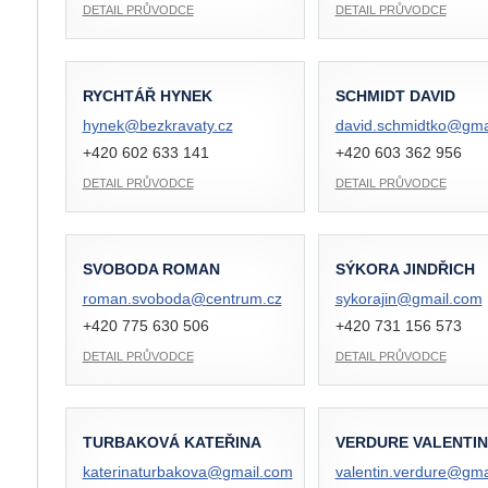
DETAIL PRŮVODCE
DETAIL PRŮVODCE
RYCHTÁŘ HYNEK
SCHMIDT DAVID
hynek@
bezkravaty.cz
david.schmidtko@
gma
+420 602 633 141
+420 603 362 956
DETAIL PRŮVODCE
DETAIL PRŮVODCE
SVOBODA ROMAN
SÝKORA JINDŘICH
roman.svoboda@
centrum.cz
sykorajin@
gmail.com
+420 775 630 506
+420 731 156 573
DETAIL PRŮVODCE
DETAIL PRŮVODCE
TURBAKOVÁ KATEŘINA
VERDURE VALENTIN
katerinaturbakova@
gmail.com
valentin.verdure@
gma