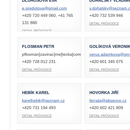
DLUHOŠOVÁ EVA
DOHALSKÝ VLADIM
e.predotova@
gmail.com
v.dohalsky@
seznam.c
+420 720 449 060, +41 765
+420 732 539 946
131 880
DETAIL PRŮVODCE
DETAIL PRŮVODCE
FLOSMAN PETR
GOLÍKOVÁ VERONI
pflosman[zavinac]me[tecka]com
verus.adamkova@
gm
+420 728 012 231
+420 601 345 075
DETAIL PRŮVODCE
DETAIL PRŮVODCE
HEBÍK KAREL
HOVORKA JIŘÍ
karelhebik@
seznam.cz
ferrata@
absence.cz
+420 731 194 493
+420 602 421 809
DETAIL PRŮVODCE
DETAIL PRŮVODCE