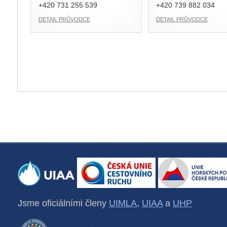
+420 731 255 539
+420 739 882 034
DETAIL PRŮVODCE
DETAIL PRŮVODCE
Jsme oficiálními členy
UIMLA
,
UIAA
a
UHP