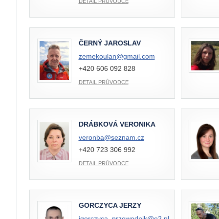
DETAIL PRŮVODCE
ČERNÝ JAROSLAV
zemekoulan@
gmail.com
+420 606 092 828
DETAIL PRŮVODCE
DRÁBKOVÁ VERONIKA
veronba@
seznam.cz
+420 723 306 992
DETAIL PRŮVODCE
GORCZYCA JERZY
jgorczyca_przewodnik@
o2.pl