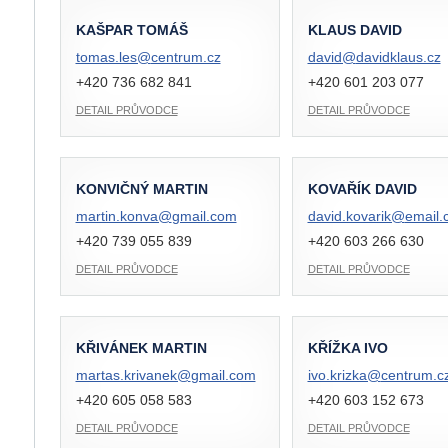
KAŠPAR TOMÁŠ
KLAUS DAVID
tomas.les@
centrum.cz
david@
davidklaus.cz
+420 736 682 841
+420 601 203 077
DETAIL PRŮVODCE
DETAIL PRŮVODCE
KONVIČNÝ MARTIN
KOVAŘÍK DAVID
martin.konva@
gmail.com
david.kovarik@
email.
+420 739 055 839
+420 603 266 630
DETAIL PRŮVODCE
DETAIL PRŮVODCE
KŘIVÁNEK MARTIN
KŘÍŽKA IVO
martas.krivanek@
gmail.com
ivo.krizka@
centrum.c
+420 605 058 583
+420 603 152 673
DETAIL PRŮVODCE
DETAIL PRŮVODCE