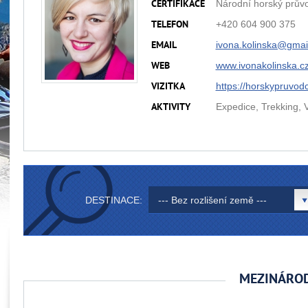
Národní horský prův
CERTIFIKACE
+420 604 900 375
TELEFON
ivona.kolinska@
gmai
EMAIL
www.ivonakolinska.c
WEB
https://horskypruvodc
VIZITKA
Expedice, Trekking, V
AKTIVITY
DESTINACE:
--- Bez rozlišení země ---
MEZINÁROD