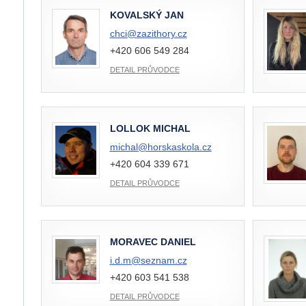
KOVALSKÝ JAN
chci@
zazithory.cz
+420 606 549 284
DETAIL PRŮVODCE
LOLLOK MICHAL
michal@
horskaskola.cz
+420 604 339 671
DETAIL PRŮVODCE
MORAVEC DANIEL
i.d.m@
seznam.cz
+420 603 541 538
DETAIL PRŮVODCE